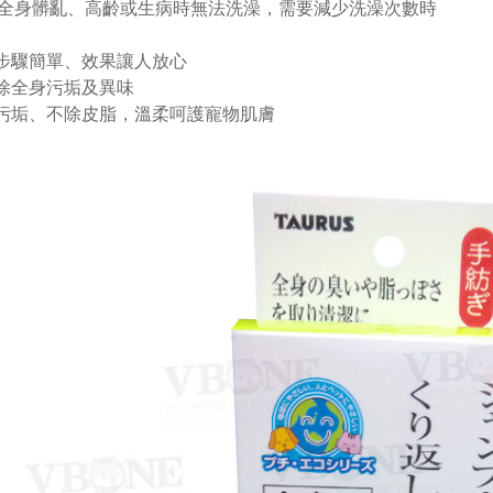
全身髒亂、高齡或生病時無法洗澡，需要減少洗澡次數時
理步驟簡單、效果讓人放心
去除全身污垢及異味
除污垢、不除皮脂，溫柔呵護寵物肌膚