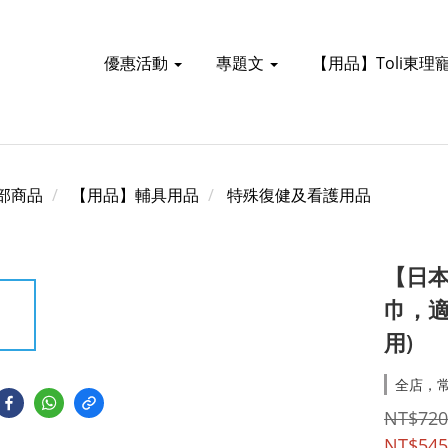
優惠活動
專題文
【用品】Toli東理
部商品
【用品】輔具用品
特殊復健及看護用品
【日本
巾，適
用)
全店，常
NT$720
NT$545