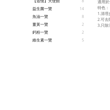
【追憶】天使館
8
適用於
特色：
益生菌一覽
14
1.清
魚油一覽
8
2.可
薑黃一覽
2
3.只
鈣粉一覽
2
維生素一覽
5