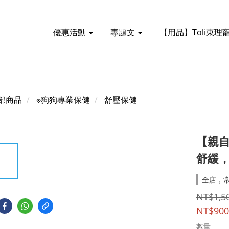
優惠活動
專題文
【用品】Toli東理
部商品
※狗狗專業保健
舒壓保健
【親
舒緩
全店，常
NT$1,5
NT$900
數量