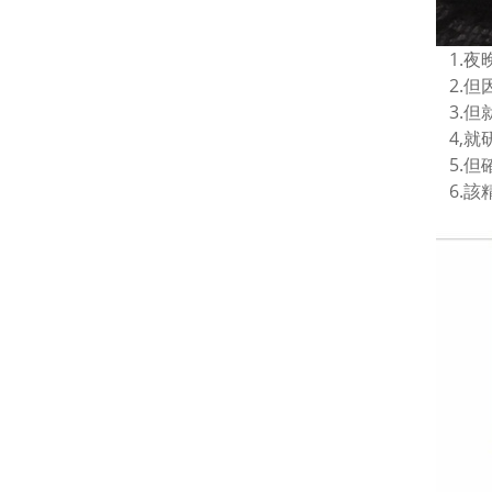
1.夜
2.但
3.但
4,就
5.但
6.該