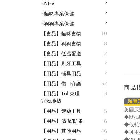
※NHV
※貓咪專業保健
※狗狗專業保健
【食品】貓咪食物
10
【食品】狗狗食物
8
【食品】低溫配送
2
【用品】刷牙工具
【用品】輔具用品
【用品】傷口介護
52
商品
【用品】Toli東理
3
寵物地墊
英國原
【用品】餵藥工具
5
◆
隨插
【用品】清潔/防蚤
6
◆
低耗
【用品】其他用品
46
◆
可更
◆
VB