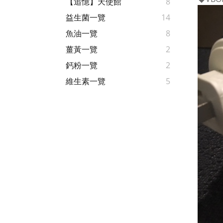
【追憶】天使館
8
益生菌一覽
14
魚油一覽
8
薑黃一覽
2
鈣粉一覽
2
維生素一覽
5