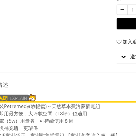
加入
送
描述
裝Petremedy(放輕鬆)～天然草本費洛蒙插電組
即用最方便，大坪數空間（18坪）也適用
電（5w）用量省，可持續使用８周
換補充瓶，更環保
ONE實測45天：實測對象插電組 【實測進度 進入第二瓶】