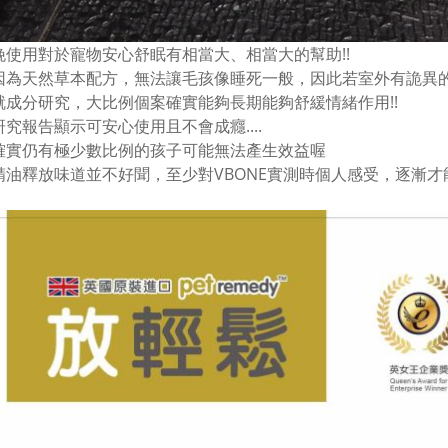
晚使用對於寵物安心舒眠有相當大、相當大的幫助!!
因為天然草本配方，無法讓毛孩像睡死一般，因此若室外有詭異
就成分研究，大比例個案確實能夠長期能夠舒緩情緒作用!!
研究報告顯示可安心使用且不會成癮....
確實仍有極少數比例的孩子可能無法產生效益喔
精油釋放味道並不好聞，至少對VBONE實測時個人感受，逐漸才