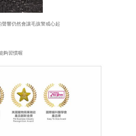
的聲響仍然會讓毛孩警戒心起
能夠習慣喔