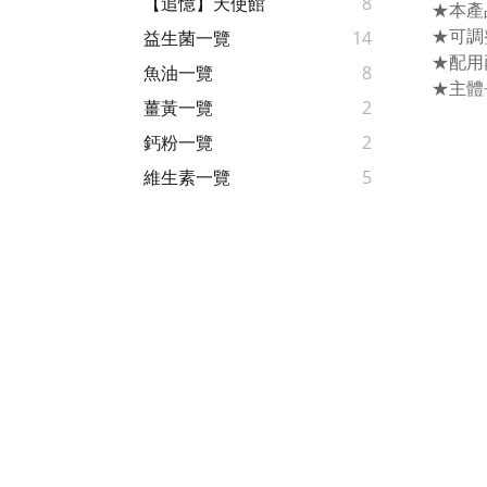
【追憶】天使館
8
★
本產
★可調
益生菌一覽
14
★配用
魚油一覽
8
★主體
薑黃一覽
2
鈣粉一覽
2
維生素一覽
5