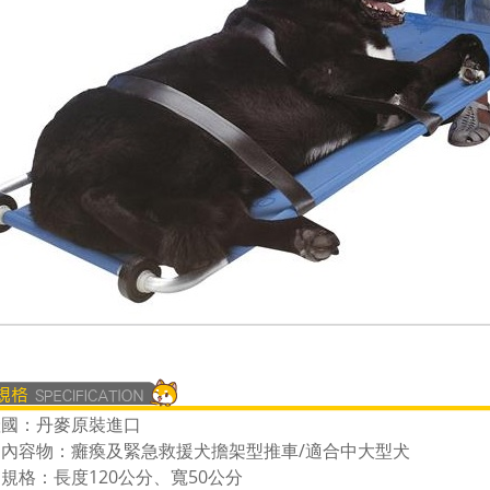
產國：丹麥原裝進口
品內容物：癱瘓及緊急救援犬擔架型推車/適合中大型犬
品規格：
長度120公分、寬50公分