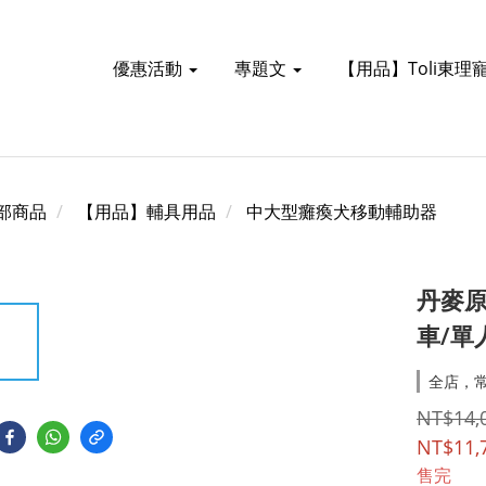
優惠活動
專題文
【用品】Toli東理
部商品
【用品】輔具用品
中大型癱瘓犬移動輔助器
丹麥
車/單
全店，常
NT$14,
NT$11,
售完