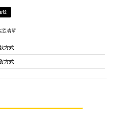
知我
追蹤清單
款方式
貨方式