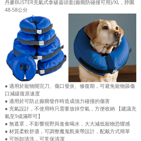
丹麥BUSTER充氣式拿破崙頭套(癲癇防碰撞可用)/XL，脖圍
48-58公分
● 適用於寵物開完刀、傷口發炎、修復期，可避免寵物舔傷
口減緩復原速度
● 適用於可防止癲癇發作時造成強力碰撞的傷害
● 充氣設計，不使用時只需要放掉空氣，方便收納 【建議充
氣至9成滿即可】
● 無遮罩，不影響視野與進食喝水，大大減低寵物恐懼感
● 材質柔軟舒適，可調整魔鬼氈束帶設計，配戴方式簡單
● 可拆卸清洗，可常保清潔