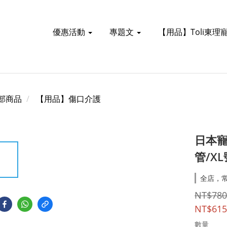
優惠活動
專題文
【用品】Toli東理
部商品
【用品】傷口介護
日本
管/X
全店，常
NT$780
NT$615
數量