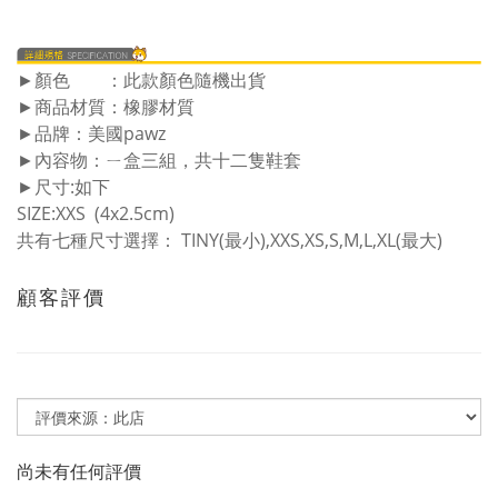
►顏色 ：此款顏色隨機出貨
►商品材質：橡膠材質
►品牌：美國pawz
►內容物：ㄧ盒三組，共十二隻鞋套
►尺寸:如下
SIZE:XXS (4x2.5cm)
共有七種尺寸選擇： TINY(最小),XXS,XS,S,M,L,XL(最大)
顧客評價
尚未有任何評價