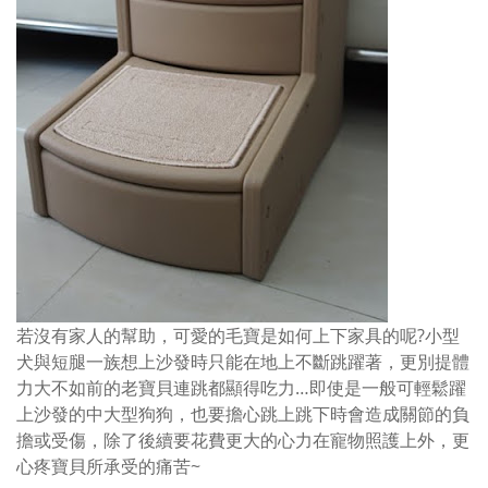
若沒有家人的幫助，可愛的毛寶是如何上下家具的呢?小型
犬與短腿一族想上沙發時只能在地上不斷跳躍著，更別提體
力大不如前的老寶貝連跳都顯得吃力…即使是一般可輕鬆躍
上沙發的中大型狗狗，也要擔心跳上跳下時會造成關節的負
擔或受傷，除了後續要花費更大的心力在寵物照護上外，更
心疼寶貝所承受的痛苦~