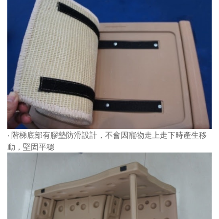
‧ 階梯底部有膠墊防滑設計，不會因寵物走上走下時產生移
動，堅固平穩