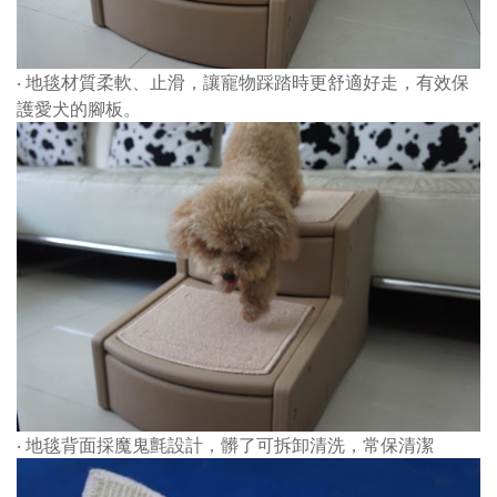
‧ 地毯材質柔軟、止滑，讓寵物踩踏時更舒適好走，有效保
護愛犬的腳板。
‧ 地毯背面採魔鬼氈設計，髒了可拆卸清洗，常保清潔