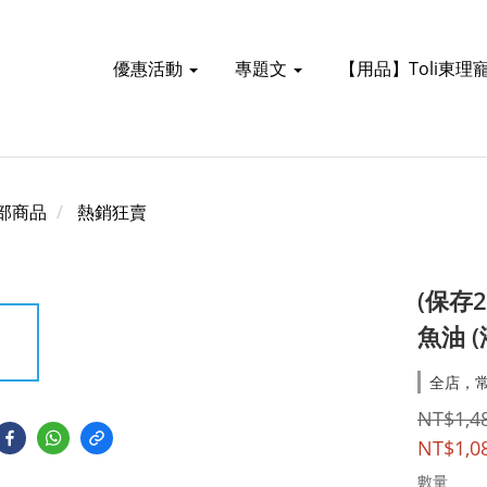
優惠活動
專題文
【用品】Toli東理
部商品
熱銷狂賣
(保存
魚油 
全店，常
NT$1,4
NT$1,0
數量