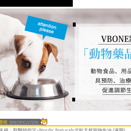
稱：獸醫師指定~Nordic Naturals北歐天然寵物魚油 (液態)