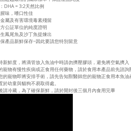
A：DHA = 3:2天然比例
魚腥味，嗜口性佳
重金屬及有害環境毒素殘留
三方公証單位的純度證明
野生鳳尾魚及沙丁魚提煉出
確保產品新鮮保存~因此要請您特別留意
保持新鮮度，將滴管放入魚油中時請勿擠壓膠頭，避免將空氣擠入
您的寵物有慢性疾病或正食用任何藥物，請於食用本產品前先諮詢
果您的寵物即將安排手術，請先告知獸醫師您的寵物正食用本魚油
放置於幼童與貓狗不易取得處。
封後請冷藏，為了確保新鮮，請於開封後三個月內食用完畢