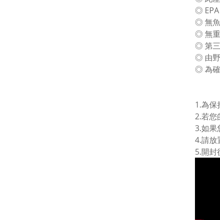
◎ EP
◎ 無
◎ 無
◎ 第
◎ 由
◎ 為
1.為
2.若
3.如
4.請
5.開