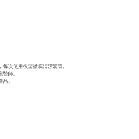
，每次使用後請徹底清潔滴管。
獸醫師。
產品。