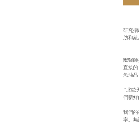
研究指出
肪和蔬
獸醫師
直接的
魚油品
“北歐
們新鮮
我們的
率。無