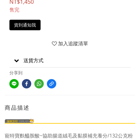
NT$1,450
售完
貨到通知我
加入追蹤清單
送貨方式
分享到
商品描述
寵特寶麩醯胺酸~協助腸道絨毛及黏膜補充養分/132公克粉