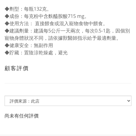
◆
劑型：每瓶132克。
◆
成份：每克粉中含麩醯胺酸715 mg。
◆
使用方法：
直接餵食或混入寵物食物中餵食
。
◆
建議劑量：
建議每5公斤一天兩次，每次0.5-1匙，因個別
寵物身體狀況不同，請依據獸醫師指示給予最適劑量。
◆
健康安全：無副作用
◆
貯藏：置陰涼乾燥處，避光
顧客評價
尚未有任何評價