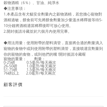
穀物酒精（6％）、甘油、純淨水
◆
注意事項
：
1.本產品含有犬貓安全劑量內之穀物酒精，若您擔心寵物對
酒精過敏，餵食前可先將餵食劑量加少量溫水稀釋後等待5-
10分鐘將酒精適當稀釋後即可放心使用。
2.開封後請冷藏並於六個月內使用完畢。
◆用法用量：使用附帶的塑料滴管，直接將合適的劑量滴入
寵物的食物中或到
使用附帶的塑料滴管，直接噴適宜劑量到
你的寵物的食物，或到他們的嘴
!
開封後請冷藏喔
寵物的重量：
劑量：
0-25磅
0.5毫升/每天兩次
26-50磅
1.0毫升/每天兩次
51-75磅
1.5毫升/每天兩次
76磅以上 2.0毫升/每天兩次
顧客評價