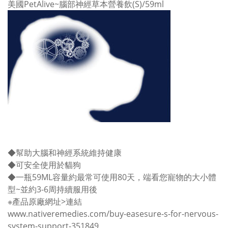
美國PetAlive~腦部神經草本營養飲(S)/59ml
◆幫助大腦和神經系統維持健康
◆可安全使用於貓狗
◆一瓶59ML容量約最常可使用80天，端看您寵物的大小體
型~並約3-6周持續服用後
※產品原廠網址
>連結
www.nativeremedies.com/buy-easesure-s-for-nervous-
system-support-351849