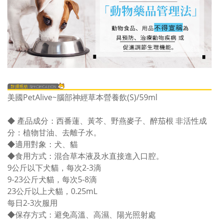
美國PetAlive~腦部神經草本營養飲(S)/59ml
◆ 產品成分：西番蓮、黃芩、野燕麥子、醉茄根 非活性成
分：植物甘油、去離子水。
◆適用對象：犬、貓
◆食用方式：混合草本液及水直接進入口腔。
9公斤以下犬貓，每次2-3滴
9-23公斤犬貓，每次5-8滴
23公斤以上犬貓，0.25mL
每日2-3次服用
◆保存方式：避免高溫、高濕、陽光照射處