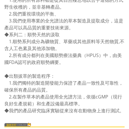
1.使用的所有原料都是從其自然棲息地以合乎道德的方式
野生收穫的，並非基轉產品。
2.我們重視環境的平衡、
3.我們使用專業的全光譜法的草本製造及提取成分，這是
產品可以高品質的重要技術來源。
◆
系列二：
順勢天然的汲取
1.順勢系列成分為礦物質、草藥或其他原料等天然物質,不
含人工色素及其他添加物。
2.所有
成分都列在美國順勢療法藥典（HPUS）中，由美
國FDA認可的政府順勢綱要。
◆
出類拔萃的製造程序：
1.我們獨特的製造開發能力保證了產品一致性及可靠性，
確保所有產品的品質。
2.在製作草本的產品使用全光譜方法，依循cGMP（現行
良好生產規範）和生產設備最高標準。
◆
我們的產品研究臨床實驗從來沒有在動物身上進行測試。