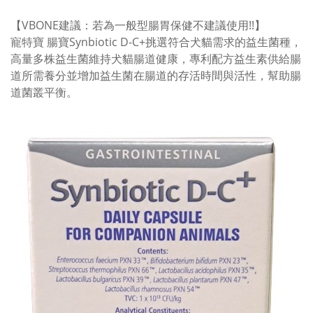
【VBONE建議：若為一般型腸胃保健不建議使用!!】
寵特寶 腸寶Synbiotic D-C+挑選符合犬貓需求的益生菌種，
高量多株益生菌維持犬貓腸道健康，專利配方益生素供給腸
道所需養分並增加益生菌在腸道的存活時間與活性，幫助腸
道菌叢平衡。