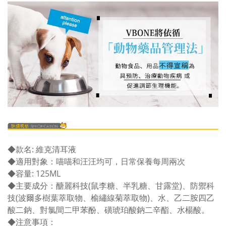
◆款名: 維克清耳液
◆適用對象：喵喵和汪汪均可，日常保養每周兩次
◆容量: 125ML
◆主要成分：醣麗科技(鼠李糖、半乳糖、甘露堂)、防禦科
技(波爾多樹葉萃取物、榆繡線菊萃取物)、水、乙二胺四乙
酸二鈉、對氯間二甲苯酚、磺琥珀酸鈉二辛酯、水楊酸。
◆注意事項：